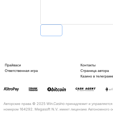
Submit
Прайваси
Контакты
Ответственная игра
Страница автора
Казино в телеграм
Авторские права © 2025 Win.Casino принадлежит и управляется
номером 164292. Megasoft N.V. имеет лицензию Автономного ост