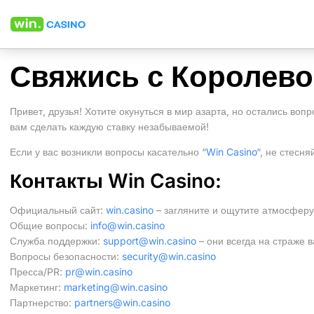
Свяжись с Королево
Привет, друзья! Хотите окунуться в мир азарта, но остались во
вам сделать каждую ставку незабываемой!
Если у вас возникли вопросы касательно “
Win Casino
“, не стесн
Контакты Win Casino:
Официальный сайт:
win.casino
– загляните и ощутите атмосферу
Общие вопросы:
info@win.casino
Служба поддержки:
support@win.casino
– они всегда на страже 
Вопросы безопасности:
security@win.casino
Пресса/PR:
pr@win.casino
Маркетинг:
marketing@win.casino
Партнерство:
partners@win.casino