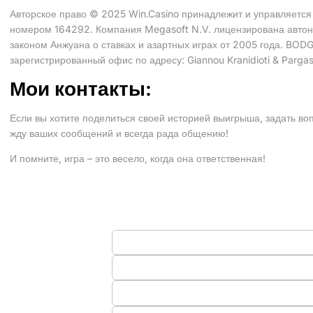
Авторское право © 2025 Win.Casino принадлежит и управляется
номером 164292. Компания Megasoft N.V. лицензирована автоно
законом Анжуана о ставках и азартных играх от 2005 года. BOD
зарегистрированный офис по адресу: Giannou Kranidioti & Pargas
Мои контакты:
Если вы хотите поделиться своей историей выигрыша, задать во
жду ваших сообщений и всегда рада общению!
И помните, игра – это весело, когда она ответственная!